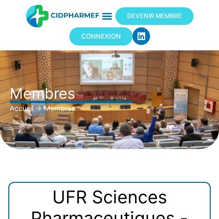
DEVENIR MEMBRE
CONNEXION
Membres
Accueil
→
Membres
UFR Sciences
Pharmaceutiques -