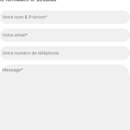
Votre
nom
&
Votre
Prénom
email*
(Nécessaire)
(Nécessaire)
Votre
numéro
de
Message*
téléphone
(Nécessaire)