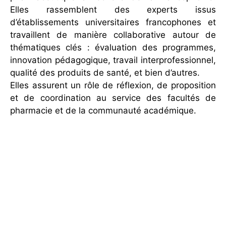
Elles
rassemblent
des
experts
issus
d’établissements
universitaires
francophones
et
travaillent
de
manière
collaborative
autour
de
thématiques
clés :
évaluation
des
programmes,
innovation
pédagogique,
travail
interprofessionnel,
qualité
des
produits
de
santé,
et
bien
d’autres.
Elles
assurent
un
rôle
de
réflexion,
de
proposition
et
de
coordination
au
service
des
facultés
de
pharmacie
et
de
la
communauté
académique.
Commission Evaluation