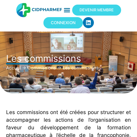
DEVENIR MEMBRE
CONNEXION
Les commissions
Accueil
→
Commissions
→
Les commissions
Les
commissions
ont
été
créées
pour
structurer
et
accompagner
les
actions
de
l’organisation
en
faveur
du
développement
de
la
formation
pharmaceutique
à
l’échelle
de
la
francophonie.