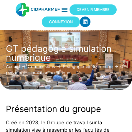
DEVENIR MEMBRE
CONNEXION
GT pédagogie simulation
numérique
Accueil
→
Commissions
→
Pédagogie et Recherche
→
GT
pédagogie simulation numérique
Présentation du groupe
Créé en 2023, le Groupe de travail sur la
simulation vise à rassembler les facultés de