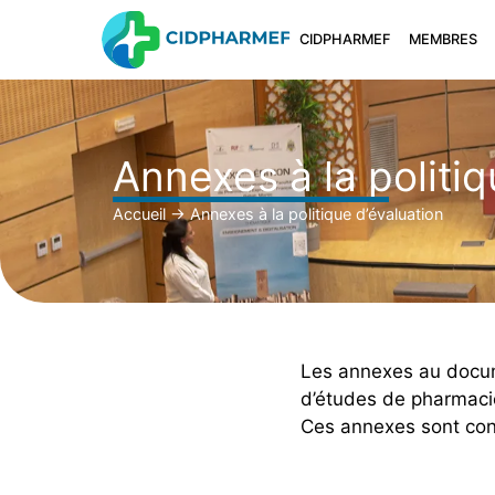
CIDPHARMEF
MEMBRES
Annexes à la politiq
Accueil
→
Annexes à la politique d’évaluation
Les annexes au docume
d’études de pharmacie 
Ces annexes sont con