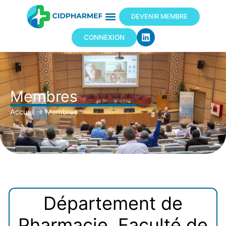
DEVENIR MEMBRE
CONNEXION
Membres
Accueil
→
Membres
Département de
Pharmacie, Faculté de